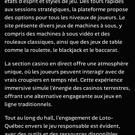
états d'esprit et styles de jeu. Des tours rapides
aux sessions stratégiques, la plateforme propose
des options pour tous les niveaux de joueurs. Le
site présente divers jeux de machines à sous, y
compris des machines à sous vidéo et des
rouleaux classiques, ainsi que des jeux de table
comme la roulette, le blackjack et le baccarat.
La section casino en direct offre une atmosphère
unique, où les joueurs peuvent interagir avec de
vrais croupiers en temps réel. Cette expérience
immersive simule l'énergie des casinos terrestres,
offrant une alternative engageante aux jeux en
ligne traditionnels.
Tout au long du hall, l'engagement de Loto-
Québec envers le jeu responsable est évident,
avec des outils et des ressources disponibles