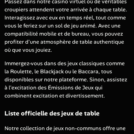
Passez dans notre casino virtuel où de véritables
croupiers attendent votre arrivée à chaque table.
Interagissez avec eux en temps réel, tout comme
vous le feriez sur un sol de jeu animé. Avec une
compatibilité mobile et de bureau, vous pouvez
profiter d'une atmosphère de table authentique
où que vous jouiez.
Immergez-vous dans des jeux classiques comme
la Roulette, le Blackjack ou le Baccara, tous
disponibles sur notre plateforme. Sinon, assistez
à l'excitation des Émissions de Jeux qui
combinent excitation et divertissement.
Liste officielle des jeux de table
Notre collection de jeux non-communs offre une