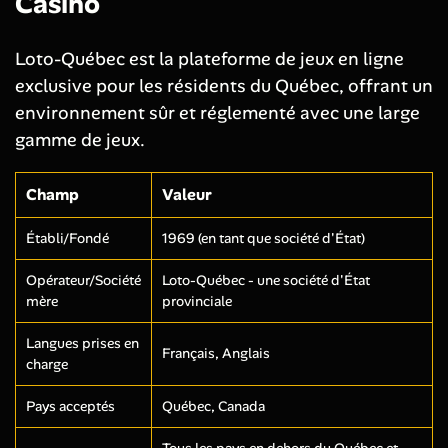
Casino
Loto-Québec est la plateforme de jeux en ligne
exclusive pour les résidents du Québec, offrant un
environnement sûr et réglementé avec une large
gamme de jeux.
Champ
Valeur
Établi/Fondé
1969 (en tant que société d'État)
Opérateur/Société
Loto-Québec - une société d'État
mère
provinciale
Langues prises en
Français, Anglais
charge
Pays acceptés
Québec, Canada