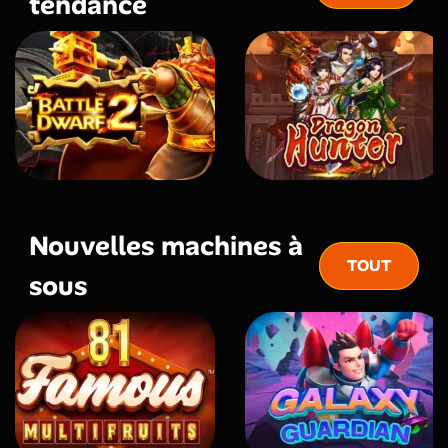
tendance
Nouvelles machines à
TOUT
sous