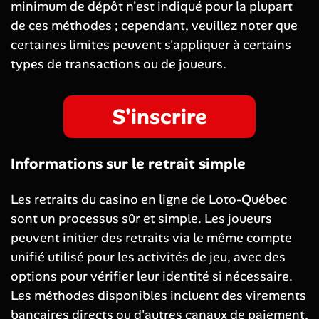
minimum de dépôt n'est indiqué pour la plupart
de ces méthodes ; cependant, veuillez noter que
certaines limites peuvent s'appliquer à certains
types de transactions ou de joueurs.
S'inscrire
Informations sur le retrait simple
Les retraits du casino en ligne de Loto-Québec
sont un processus sûr et simple. Les joueurs
peuvent initier des retraits via le même compte
unifié utilisé pour les activités de jeu, avec des
options pour vérifier leur identité si nécessaire.
Les méthodes disponibles incluent des virements
bancaires directs ou d'autres canaux de paiement,