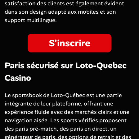
satisfaction des clients est également évident
dans son design adapté aux mobiles et son
support multilingue.
S'inscrire
Paris sécurisé sur Loto-Quebec
Casino
Le sportsbook de Loto-Québec est une partie
intégrante de leur plateforme, offrant une
expérience fluide avec des marchés clairs et une
navigation aisée. Les sports vérifiés proposent
des paris pré-match, des paris en direct, un
générateur de paris, des options de retrait et des