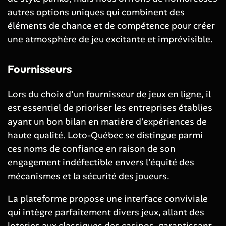
autres options uniques qui combinent des
éléments de chance et de compétence pour créer
une atmosphère de jeu excitante et imprévisible.
Fournisseurs
Lors du choix d'un fournisseur de jeux en ligne, il
est essentiel de prioriser les entreprises établies
ayant un bon bilan en matière d'expériences de
haute qualité. Loto-Québec se distingue parmi
ces noms de confiance en raison de son
engagement indéfectible envers l'équité des
mécanismes et la sécurité des joueurs.
La plateforme propose une interface conviviale
qui intègre parfaitement divers jeux, allant des