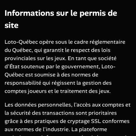
Informations sur le permis de
site
Loto-Québec opère sous le cadre réglementaire
du Québec, qui garantit le respect des lois
provinciales sur les jeux. En tant que société
d'État soutenue par le gouvernement, Loto-
Québec est soumise à des normes de
responsabilité qui régissent la gestion des
comptes joueurs et le traitement des jeux.
Les données personnelles, l'accès aux comptes et
la sécurité des transactions sont prioritaires
grâce à des pratiques de cryptage SSL conformes
aux normes de l'industrie. La plateforme