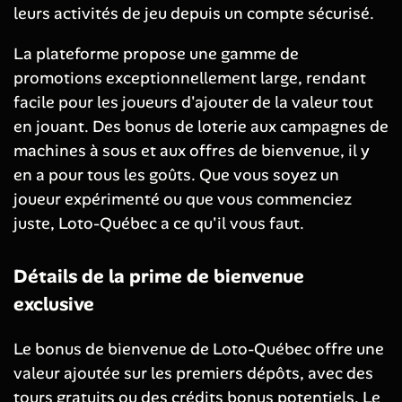
leurs activités de jeu depuis un compte sécurisé.
La plateforme propose une gamme de
promotions exceptionnellement large, rendant
facile pour les joueurs d'ajouter de la valeur tout
en jouant. Des bonus de loterie aux campagnes de
machines à sous et aux offres de bienvenue, il y
en a pour tous les goûts. Que vous soyez un
joueur expérimenté ou que vous commenciez
juste, Loto-Québec a ce qu'il vous faut.
Détails de la prime de bienvenue
exclusive
Le bonus de bienvenue de Loto-Québec offre une
valeur ajoutée sur les premiers dépôts, avec des
tours gratuits ou des crédits bonus potentiels. Le