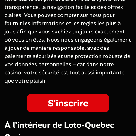
transparence, la navigation facile et des offres
claires. Vous pouvez compter sur nous pour
fournir les informations et les règles les plus à
jour, afin que vous sachiez toujours exactement
où vous en êtes. Nous nous engageons également
à jouer de manière responsable, avec des
paiements sécurisés et une protection robuste de
vos données personnelles – car dans notre
casino, votre sécurité est tout aussi importante
que votre plaisir.
S'inscrire
À l'intérieur de Loto-Quebec