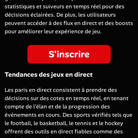
statistiques et suiveurs en temps réel pour des
décisions éclairées. De plus, les utilisateurs
peuvent accéder à des flux en direct et des boosts
pour améliorer leur expérience de jeu.
S'inscrire
Tendances des jeux en direct
Les paris en direct consistent à prendre des
décisions sur des cotes en temps réel, en tenant
compte de l'élan et de la progression des
événements en cours. Des sports vérifiés tels que
le football, le basketball, le tennis et le hockey
offrent des outils en direct fiables comme des