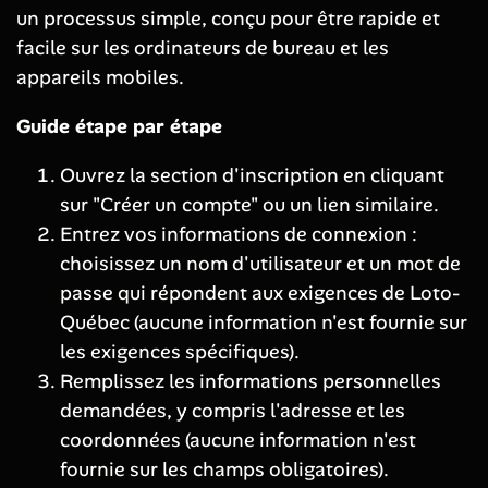
un processus simple, conçu pour être rapide et
facile sur les ordinateurs de bureau et les
appareils mobiles.
Guide étape par étape
Ouvrez la section d'inscription en cliquant
sur "Créer un compte" ou un lien similaire.
Entrez vos informations de connexion :
choisissez un nom d'utilisateur et un mot de
passe qui répondent aux exigences de Loto-
Québec (aucune information n'est fournie sur
les exigences spécifiques).
Remplissez les informations personnelles
demandées, y compris l'adresse et les
coordonnées (aucune information n'est
fournie sur les champs obligatoires).