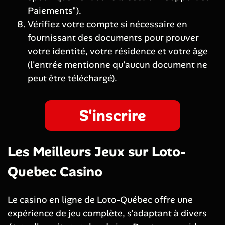
Paiements").
Vérifiez votre compte si nécessaire en
fournissant des documents pour prouver
votre identité, votre résidence et votre âge
(l'entrée mentionne qu'aucun document ne
peut être téléchargé).
S'inscrire
Les Meilleurs Jeux sur Loto-
Quebec Casino
Le casino en ligne de Loto-Québec offre une
expérience de jeu complète, s'adaptant à divers