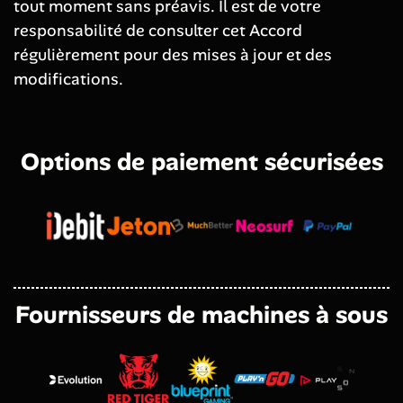
tout moment sans préavis. Il est de votre
responsabilité de consulter cet Accord
régulièrement pour des mises à jour et des
modifications.
Options de paiement sécurisées
Fournisseurs de machines à sous