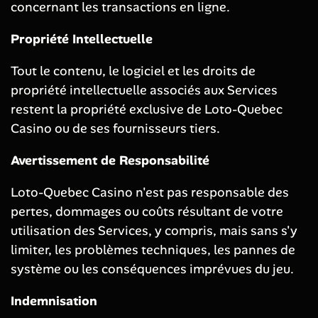
concernant les transactions en ligne.
Propriété Intellectuelle
Tout le contenu, le logiciel et les droits de
propriété intellectuelle associés aux Services
restent la propriété exclusive de Loto-Quebec
Casino ou de ses fournisseurs tiers.
Avertissement de Responsabilité
Loto-Quebec Casino n'est pas responsable des
pertes, dommages ou coûts résultant de votre
utilisation des Services, y compris, mais sans s'y
limiter, les problèmes techniques, les pannes de
système ou les conséquences imprévues du jeu.
Indemnisation